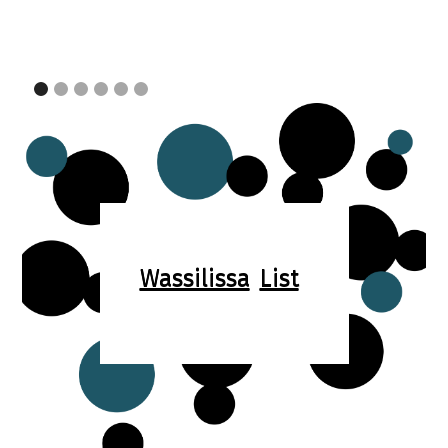
Wassilissa
List