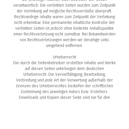
verantwortlich. Die verlinkten Seiten wurden zum Zeitpunkt
der Verlinkung auf mögliche Rechtsverstöße überprüft.
Rechtswidrige Inhalte waren zum Zeitpunkt der Verlinkung
nicht erkennbar. Eine permanente inhaltliche Kontrolle der
verlinkten Seiten ist jedoch ohne konkrete Anhaltspunkte
einer Rechtsverletzung nicht zumutbar. Bei Bekanntwerden
von Rechtsverletzungen werden wir derartige Links
umgehend entfernen.
Urheberrecht
Die durch die Seitenbetreiber erstellten Inhalte und Werke
auf diesen Seiten unterliegen dem deutschen
Urheberrecht. Die Vervielfältigung, Bearbeitung,
Verbreitung und jede Art der Verwertung außerhalb der
Grenzen des Urheberrechtes bedürfen der schriftlichen
Zustimmung des jeweiligen Autors bzw. Erstellers.
Downloads und Kopien dieser Seite sind nur für den
privaten, nicht kommerziellen Gebrauch gestattet. Soweit
die Inhalte auf dieser Seite nicht vom Betreiber erstellt
wurden, werden die Urheberrechte Dritter beachtet.
Insbesondere werden Inhalte Dritter als solche
gekennzeichnet. Sollten Sie trotzdem auf eine